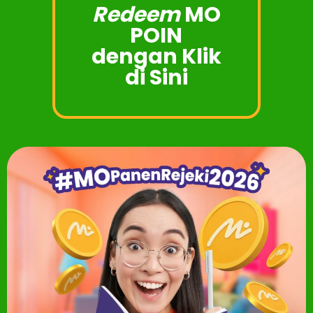
Redeem
MO
POIN
dengan Klik
di Sini