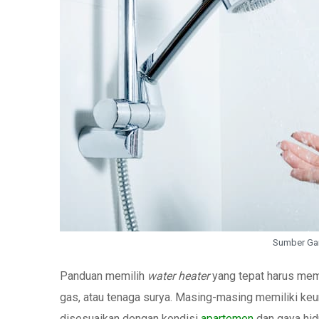
Sumber Ga
Panduan memilih
water heater
yang tepat harus memp
gas, atau tenaga surya. Masing-masing memiliki keu
disesuaikan dengan kondisi
apartemen
dan gaya hid