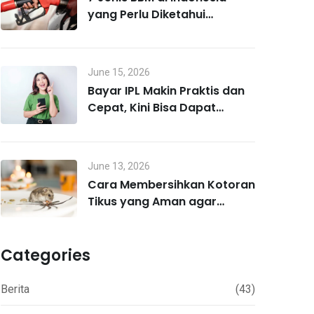
yang Perlu Diketahui
Pengendara
June 15, 2026
Bayar IPL Makin Praktis dan
Cepat, Kini Bisa Dapat
Untung Lewat MO Poin
June 13, 2026
Cara Membersihkan Kotoran
Tikus yang Aman agar
Terhindar Hantavirus
Categories
Berita
(43)