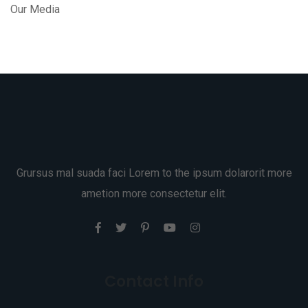
Our Media
Grursus mal suada faci Lorem to the ipsum dolarorit more
ametion more consectetur elit.
Contact Info