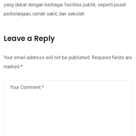
yang dekat dengan berbagai fasilitas publik, seperti pusat
perbelanjaan, rumah sakit, dan sekolah.
Leave a Reply
Your email address will not be published.
Required fields are
marked
*