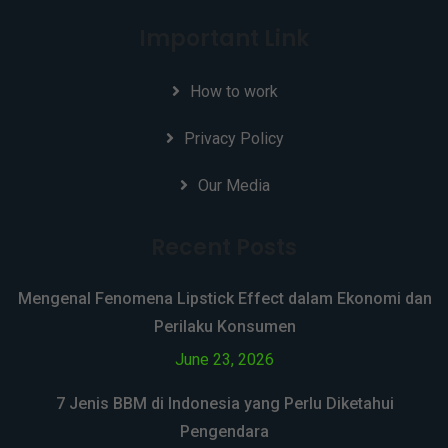
Important Link
How to work
Privacy Policy
Our Media
Recent Posts
Mengenal Fenomena Lipstick Effect dalam Ekonomi dan
Perilaku Konsumen
June 23, 2026
7 Jenis BBM di Indonesia yang Perlu Diketahui
Pengendara