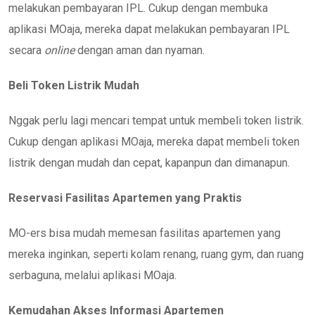
melakukan pembayaran IPL. Cukup dengan membuka
aplikasi MOaja, mereka dapat melakukan pembayaran IPL
secara
online
dengan aman dan nyaman.
Beli Token Listrik Mudah
Nggak perlu lagi mencari tempat untuk membeli token listrik.
Cukup dengan aplikasi MOaja, mereka dapat membeli token
listrik dengan mudah dan cepat, kapanpun dan dimanapun.
Reservasi Fasilitas Apartemen yang Praktis
MO-ers bisa mudah memesan fasilitas apartemen yang
mereka inginkan, seperti kolam renang, ruang gym, dan ruang
serbaguna, melalui aplikasi MOaja.
Kemudahan Akses Informasi Apartemen