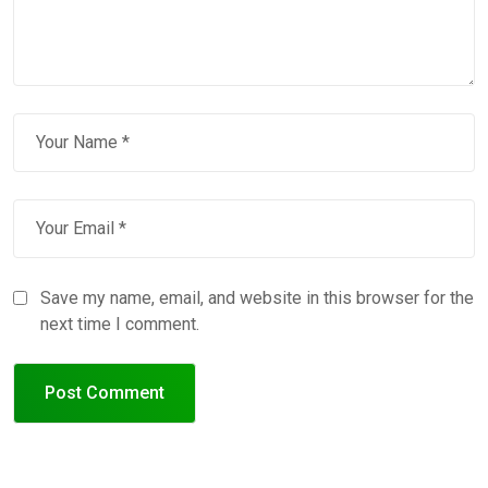
Save my name, email, and website in this browser for the
next time I comment.